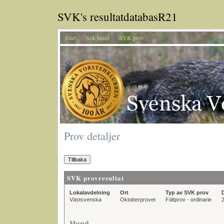
SVK's resultatdatabasR21
Start
Sök hund
SVK prov
Prov detaljer
SVK provresultat
Lokalavdelning
Ort
Typ av SVK prov
Västsvenska
Oktoberprovet
Fältprov - ordinarie
Hund