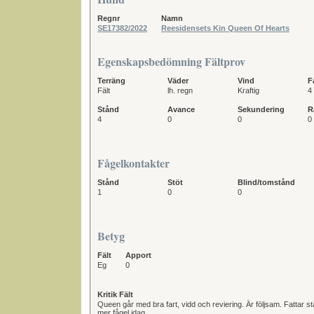
Regnr
Namn
SE17382/2022
Reesidensets Kin Queen Of Hearts
Egenskapsbedömning Fältprov
Terräng
Väder
Vind
F
Fält
lh. regn
Kraftig
4
Stånd
Avance
Sekundering
R
4
0
0
0
Fågelkontakter
Stånd
Stöt
Blind/tomstånd
1
0
0
Betyg
Fält
Apport
Eg
0
Kritik Fält
Queen går med bra fart, vidd och reviering. Är följsam. Fattar s
mer fågel idag .